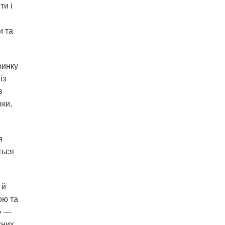
ти і
и та
ринку
із
в
вки,
я
ться
 й
ою та
» —
жних