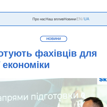
Про нас
Наш вплив
Новини
EN
/
UA
НОВИНИ
отують фахівців для
 економіки