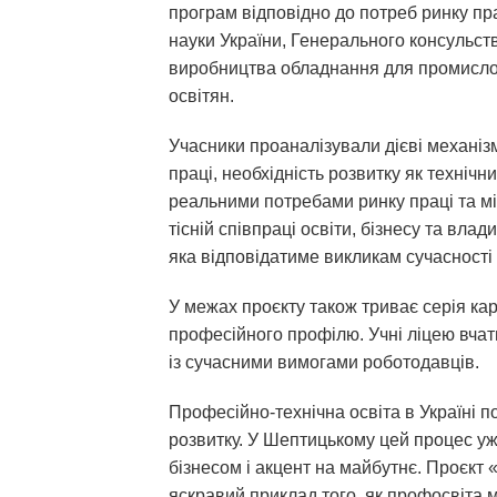
програм відповідно до потреб ринку пра
науки України, Генерального консульств
виробництва обладнання для промислово
освітян.
Учасники проаналізували дієві механіз
праці, необхідність розвитку як технічни
реальними потребами ринку праці та мі
тісній співпраці освіти, бізнесу та вл
яка відповідатиме викликам сучасності 
У межах проєкту також триває серія ка
професійного профілю. Учні ліцею вчат
із сучасними вимогами роботодавців.
Професійно-технічна освіта в Україні 
розвитку. У Шептицькому цей процес уж
бізнесом і акцент на майбутнє. Проє
яскравий приклад того, як профосвіта 