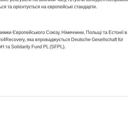
ся та орієнтується на європейські стандарти.
тримки Європейського Союзу, Німеччини, Польщі та Естонії в
ls4Recovery, яка впроваджується Deutsche Gesellschaft für
H та Solidarity Fund PL (SFPL).