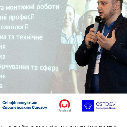
 гірничо-будівельного ліцею став одним із переможців