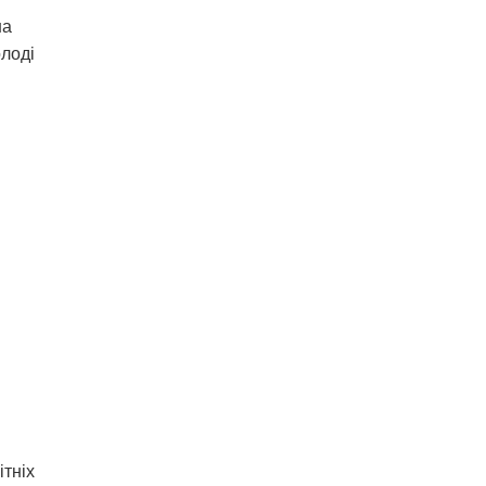
на
олоді
ітніх