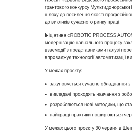
грантового конкурсу Мультидонорської і
шляху до посилення якості професійної 
до викликів сучасного ринку праці.
Ініціатива «ROBOTIC PROCESS AUTOMA
модернізацію навчального процесу закл
взаємодії з представниками галузі пер
впроваджує технології автоматизації в
У межах проєкту:
закуповується сучасне обладнання з
викладачі проходять навчання з роб
розробляються нові методики, що ста
найкращі практики поширюються чере
У межах цього проєкту 30 червня в Шеп