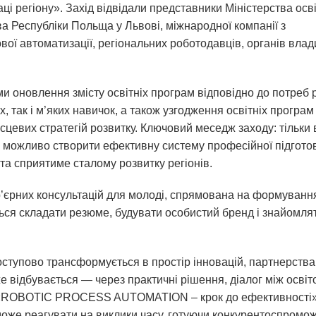
ці регіону». Захід відвідали представники Міністерства осві
а Республіки Польща у Львові, міжнародної компанії з
ї автоматизації, регіональних роботодавців, органів влад
ми оновлення змісту освітніх програм відповідно до потреб 
х, так і м’яких навичок, а також узгодження освітніх програм 
сцевих стратегій розвитку. Ключовий меседж заходу: тільки 
ади можливо створити ефективну систему професійної підгото
та сприятиме сталому розвитку регіонів.
р’єрних консультацій для молоді, спрямована на формуванн
ься складати резюме, будувати особистий бренд і знайомля
поступово трансформується в простір інновацій, партнерства
е відбувається — через практичні рішення, діалог між освіт
кт «ROBOTIC PROCESS AUTOMATION – крок до ефективності
може реагувати на виклики часу, готуючи конкурентоспромо