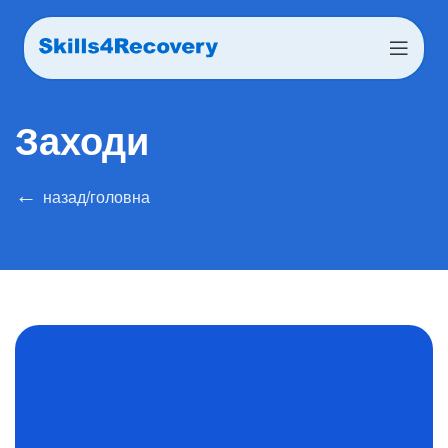
Заходи
←
назад
/
головна