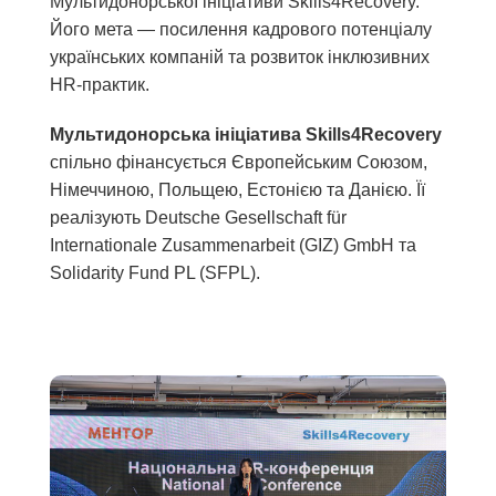
Мультидонорської ініціативи Skills4Recovery.
Його мета — посилення кадрового потенціалу
українських компаній та розвиток інклюзивних
HR-практик.
Мультидонорська ініціатива Skills4Recovery
спільно фінансується Європейським Союзом,
Німеччиною, Польщею, Естонією та Данією. Її
реалізують Deutsche Gesellschaft für
Internationale Zusammenarbeit (GIZ) GmbH та
Solidarity Fund PL (SFPL).