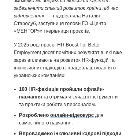
зможемо ми зберегти людський капітал і
забезпечити сталий розвиток країни під час
відновлення»
, — підкреслила Наталія
Стародуб, заступниця голови ГО «Центр
«МЕНТОР»» і керівниця проєктів.
У 2025 році проєкт HR Boost For Better
Employment досяг помітних результатів, які вже
зараз впливають на розвиток HR-функцій та
інклюзивних підходів із працевлаштування в
українських компаніях:
100 HR-фахівців пройшли офлайн-
навчання
та отримали сучасні інструменти
та практики роботи з персоналом.
Розроблено
онлайн
-відео
курс
для
самостійного навчання.
Впроваджено інклюзивні кадрові підходи